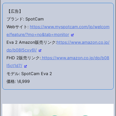
【広告】
ブランド: SpotCam
Webサイト:
https://www.myspotcam.com/jp/welcom
e/feature/?mo=no&tab=monitor
Eva 2 Amazon販売リンク:
https://www.amazon.co.jp/
dp/b08l5cxv6l/
FHD 2販売リンク:
https://www.amazon.co.jp/dp/b08
l5ct1d7/
モデル: SpotCam Eva 2
価格: \6,999