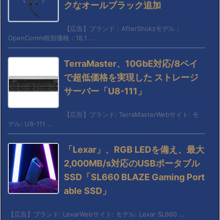
クなオールブラック追加
【広告】ブランド：AfterShokzモデル：
OpenComm税別価格：18,1 ...
TerraMaster、10GbE対応/8ベイ
で超低価格を実現した ストレージ
サーバー「U8-111」
【広告】ブランド: TerraMasterWebサイト: モ
デル: U8-111 ...
「Lexar」、RGB LEDを備え、最大
2,000MB/s対応のUSBポータブル
SSD「SL660 BLAZE Gaming Port
able SSD」
【広告】ブランド: LexarWebサイト: モデル: Lexar SL660 ...