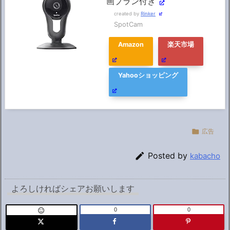
画プラン付き
created by
Rinker
SpotCam
Amazon
楽天市場
Yahooショッピング

広告

Posted by
kabacho
よろしければシェアお願いします
0
0
