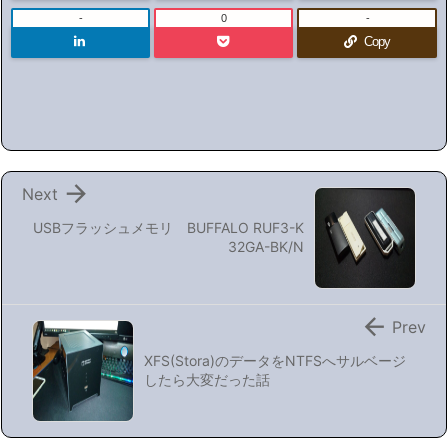
-
0
-
Copy

Next
USBフラッシュメモリ BUFFALO RUF3-K
32GA-BK/N

Prev
XFS(Stora)のデータをNTFSへサルベージ
したら大変だった話