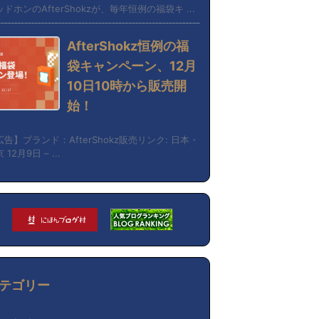
ドホンのAfterShokzが、毎年恒例の福袋キ ...
AfterShokz恒例の福
袋キャンペーン、12月
10日10時から販売開
始！
広告】ブランド：AfterShokz販売リンク: 日本・
 12月9日 – ...
テゴリー