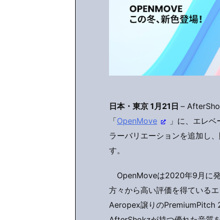
日本・東京 1月21日
– Afte
「
OpenMove
」に、エレベ
ラーバリエーションを追加し、販
す。
OpenMoveは2020年9
方々から高い評価を得ているエ
Aeropex譲りのPremiumP
AfterShokzが持つ優れた