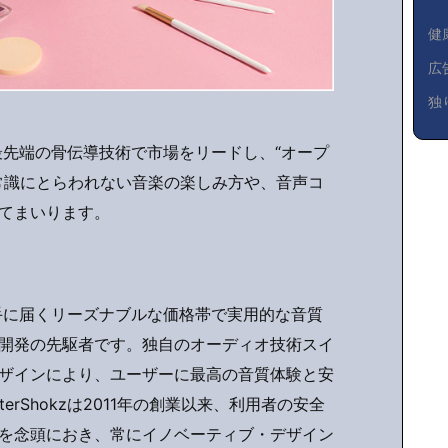
健
広
独
業界最先端の骨伝導技術で市場をリードし、“オープ
常識にとらわれない音楽の楽しみ方や、音声コ
てまいります。
者の手に届くリーズナブルな価格帯で実用的な音質
開発の先駆者です。独自のオーディオ技術スイ
ザインにより、ユーザーに最高の音質体験と安
erShokzは2011年の創業以来、利用者の安全
を念頭におき、常にイノベーティブ・デザイン