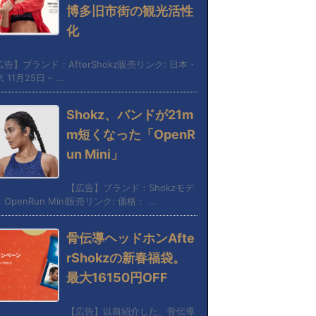
博多旧市街の観光活性
化
広告】ブランド：AfterShokz販売リンク: 日本・
 11月25日 – ...
Shokz、バンドが21m
m短くなった「OpenR
un Mini」
【広告】ブランド：Shokzモデ
OpenRun Mini販売リンク: 価格： ...
骨伝導ヘッドホンAfte
rShokzの新春福袋。
最大16150円OFF
【広告】以前紹介した、骨伝導