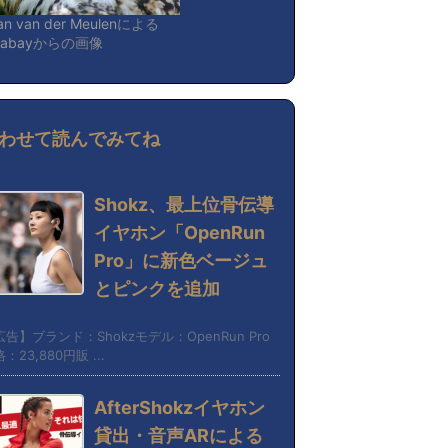
an van der Meulen
による
xabay
からの画像
わせて読んでみてね
Shokz、最上位骨伝導
イヤホン「OpenRun
Pro」に新色ベージュ
とピンクを追加
告】ブランド：Shokzモデル：OpenRun Pro
：23,880円販 ...
AfterShokzイヤホン
貸出・音声ARによる