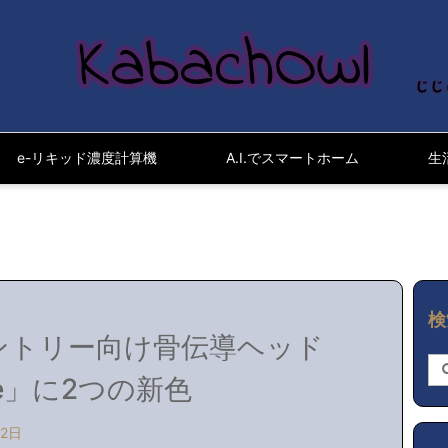
e-リキッド濃度計算機
A.I.でスマートホーム
生
検
z、エントリー向け骨伝導ヘッド
ve」に2つの新色
12日