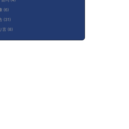
康
(6)
告
(31)
り言
(8)