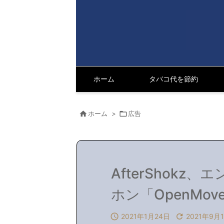
ホーム
タバコ代を節約

ホーム
>

広告
AfterShok
ホン「OpenMo

2021年1月24日

2021年9月