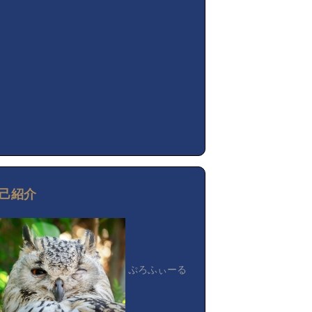
己紹介
ぷろふぃーる