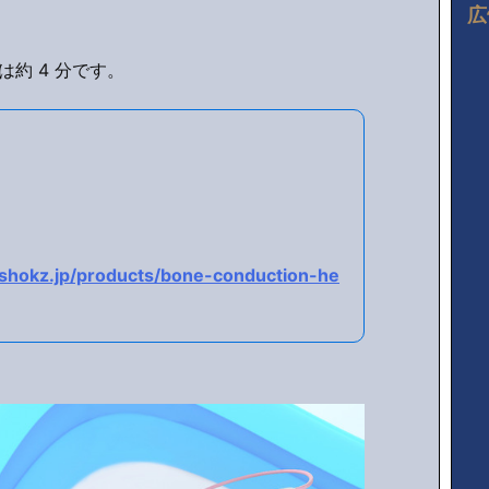
広
約 4 分です。
ershokz.jp/products/bone-conduction-he