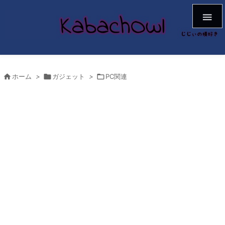


ホーム
>

ガジェット
>

PC関連