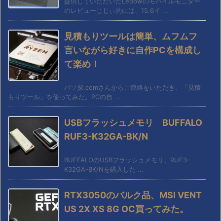
提供していただいたLepowのモバイルモニター
のレビューじじぃ的には、15.6イ ...
見積もりツールは簡単、ムフムフ
言いながら好きに自作PCを構成し
て楽め！
パソ探.comさんからご連絡をいただき、「見積
もりツール」を使ってみた。PCの自 ...
USBフラッシュメモリ BUFFALO
RUF3-K32GA-BK/N
BUFFALOのUSBフラッシュメモリ、RUF3-
K32GA-BK/Nを購入した ...
RTX3050のバルク品、MSI VENT
US 2X XS 8G OC買ってみた。